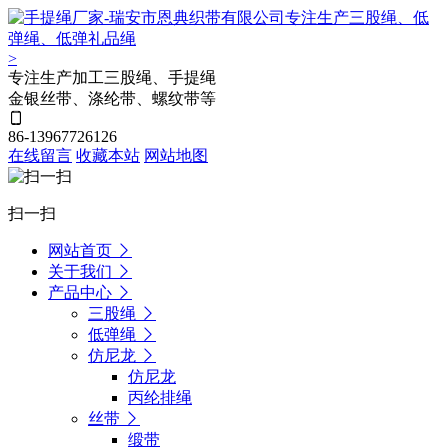
>
专注生产加工三股绳、手提绳
金银丝带、涤纶带、螺纹带等
86-13967726126
在线留言
收藏本站
网站地图
扫一扫
网站首页
关于我们
产品中心
三股绳
低弹绳
仿尼龙
仿尼龙
丙纶排绳
丝带
缎带