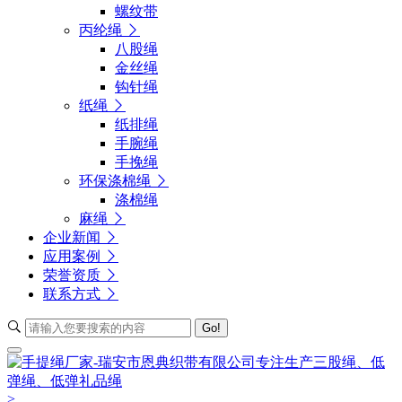
螺纹带
丙纶绳
八股绳
金丝绳
钩针绳
纸绳
纸排绳
手腕绳
手挽绳
环保涤棉绳
涤棉绳
麻绳
企业新闻
应用案例
荣誉资质
联系方式
Go!
>