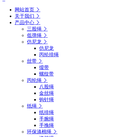
网站首页
关于我们
产品中心
三股绳
低弹绳
仿尼龙
仿尼龙
丙纶排绳
丝带
缎带
螺纹带
丙纶绳
八股绳
金丝绳
钩针绳
纸绳
纸排绳
手腕绳
手挽绳
环保涤棉绳